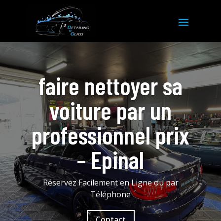
faire nettoyer sa
voiture par un
professionnel prix
– Epinal
Réservez Facilement en Ligne ou par
Téléphone
Contact