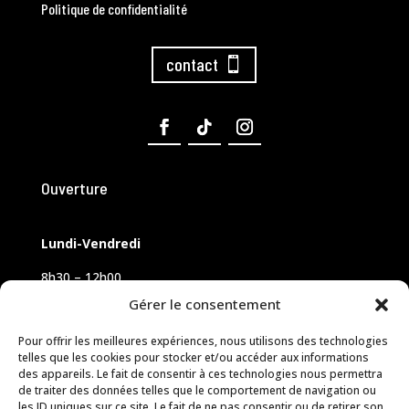
Politique de confidentialité
contact
Ouverture
Lundi-Vendredi
8h30 – 12h00
14h00 – 18h00
Gérer le consentement
Samedi sur rendez-vous
Pour offrir les meilleures expériences, nous utilisons des technologies
telles que les cookies pour stocker et/ou accéder aux informations
des appareils. Le fait de consentir à ces technologies nous permettra
de traiter des données telles que le comportement de navigation ou
les ID uniques sur ce site. Le fait de ne pas consentir ou de retirer son