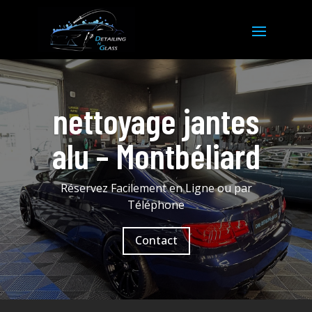
nettoyage jantes
alu – Montbéliard
Réservez Facilement en Ligne ou par
Téléphone
Contact