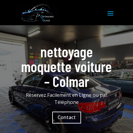
nettoyage
moquette voiture
– Colmar
Réservez Facilement en Ligne ou par
Téléphone
Contact