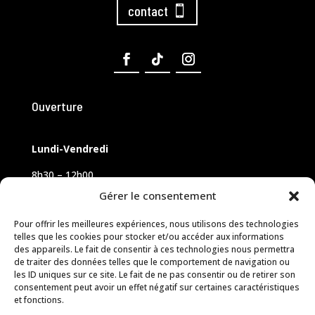
contact
Ouverture
Lundi-Vendredi
8h30 – 12h00
14h00 – 18h00
Gérer le consentement
Samedi sur rendez-vous
Pour offrir les meilleures expériences, nous utilisons des technologies
telles que les cookies pour stocker et/ou accéder aux informations
des appareils. Le fait de consentir à ces technologies nous permettra
de traiter des données telles que le comportement de navigation ou
les ID uniques sur ce site. Le fait de ne pas consentir ou de retirer son
consentement peut avoir un effet négatif sur certaines caractéristiques
et fonctions.