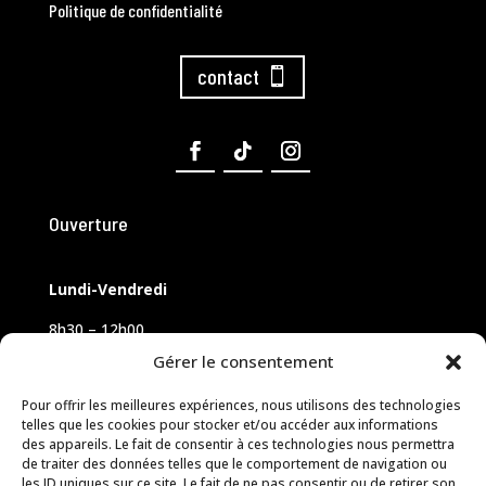
Politique de confidentialité
contact
Ouverture
Lundi-Vendredi
8h30 – 12h00
14h00 – 18h00
Gérer le consentement
Samedi sur rendez-vous
Pour offrir les meilleures expériences, nous utilisons des technologies
telles que les cookies pour stocker et/ou accéder aux informations
des appareils. Le fait de consentir à ces technologies nous permettra
de traiter des données telles que le comportement de navigation ou
les ID uniques sur ce site. Le fait de ne pas consentir ou de retirer son