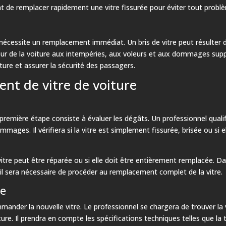
t de remplacer rapidement une vitre fissurée pour éviter tout problè
i nécessite un remplacement immédiat. Un bris de vitre peut résulter 
rieur de la voiture aux intempéries, aux voleurs et aux dommages supp
ture et assurer la sécurité des passagers.
nt de vitre de voiture
 première étape consiste à évaluer les dégâts. Un professionnel quali
es. Il vérifiera si la vitre est simplement fissurée, brisée ou si e
itre peut être réparée ou si elle doit être entièrement remplacée. D
il sera nécessaire de procéder au remplacement complet de la vitre.
re
mmander la nouvelle vitre. Le professionnel se chargera de trouver 
e. Il prendra en compte les spécifications techniques telles que la ta