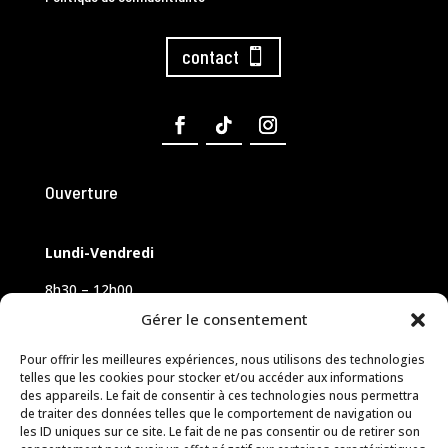
contact
Ouverture
Lundi-Vendredi
8h30 – 12h00
14h00 – 18h00
Gérer le consentement
Samedi sur rendez-vous
Pour offrir les meilleures expériences, nous utilisons des technologies
telles que les cookies pour stocker et/ou accéder aux informations
des appareils. Le fait de consentir à ces technologies nous permettra
de traiter des données telles que le comportement de navigation ou
les ID uniques sur ce site. Le fait de ne pas consentir ou de retirer son